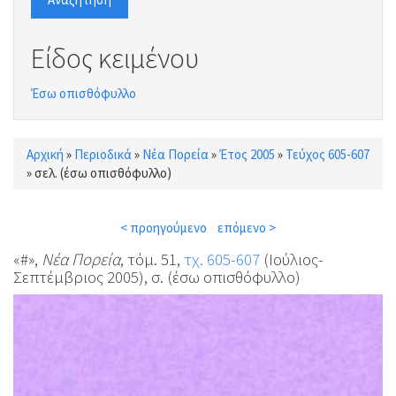
Είδος κειμένου
Έσω οπισθόφυλλο
Αρχική
»
Περιοδικά
»
Νέα Πορεία
»
Έτος 2005
»
Τεύχος 605-607
Είστε εδώ
»
σελ. (έσω οπισθόφυλλο)
< προηγούμενο
επόμενο >
«#»,
Νέα Πορεία
, τόμ. 51,
τχ. 605-607
(Ιούλιος-
Σεπτέμβριος 2005), σ. (έσω οπισθόφυλλο)