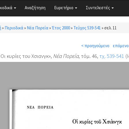
ριοδικά
Αναζήτηση
Ευρετήριο
Συντελεστές
ή
»
Περιοδικά
»
Νέα Πορεία
»
Έτος 2000
»
Τεύχος 539-541
»
σελ. 11
τε εδώ
< προηγούμενο
επόμενο
 «Οι κυρίες του Χσιανγκ»,
Νέα Πορεία
, τόμ. 46,
τχ. 539-541
(Ι