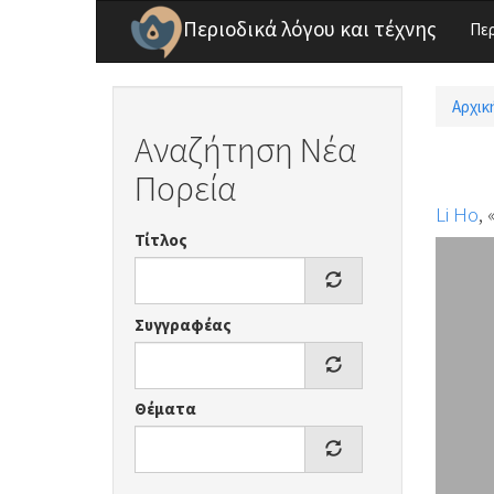
Παράκαμψη προς το κυρίως περιεχόμενο
Περιοδικά λόγου και τέχνης
Πε
Αρχικ
Είσ
Αναζήτηση Νέα
Πορεία
Li Ho
,
Τίτλος
Συγγραφέας
Θέματα