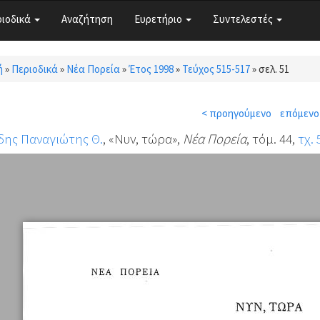
ριοδικά
Αναζήτηση
Ευρετήριο
Συντελεστές
ή
»
Περιοδικά
»
Νέα Πορεία
»
Έτος 1998
»
Τεύχος 515-517
»
σελ. 51
τε εδώ
< προηγούμενο
επόμενο
δης Παναγιώτης Θ.
, «Νυν, τώρα»,
Νέα Πορεία
, τόμ. 44,
τχ. 