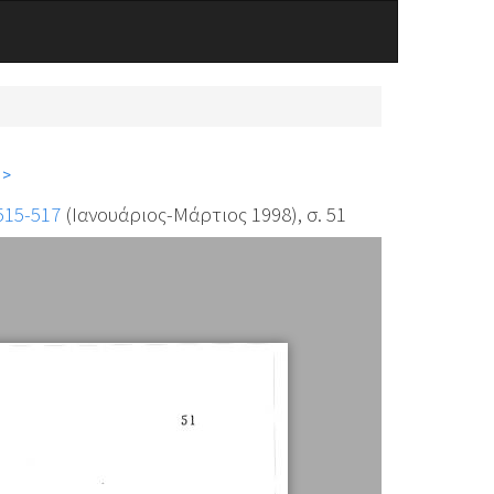
 >
515-517
(Ιανουάριος-Μάρτιος 1998), σ. 51