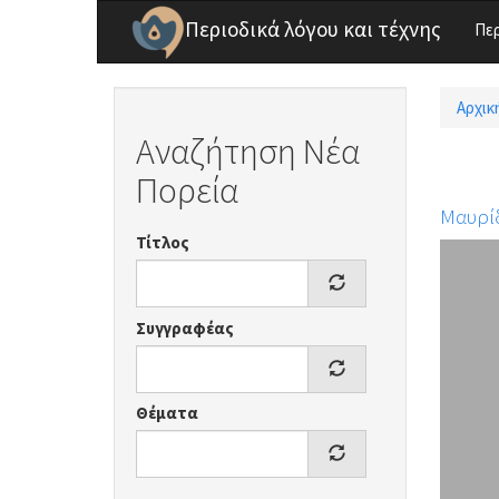
Παράκαμψη προς το κυρίως περιεχόμενο
Περιοδικά λόγου και τέχνης
Πε
Αρχικ
Είσ
Αναζήτηση Νέα
Πορεία
Μαυρί
Τίτλος
Συγγραφέας
Θέματα