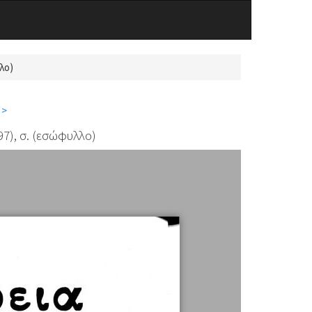
λο)
 >
7), σ. (εσώφυλλο)