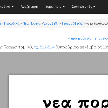
ριοδικά
Αναζήτηση
Ευρετήριο
Συντελεστές
ή
»
Περιοδικά
»
Νέα Πορεία
»
Έτος 1997
»
Τεύχος 512-514
»
σελ. (εσώφυλ
τε εδώ
< προηγούμενο
επόμενο
α Πορεία
, τόμ. 43,
τχ. 512-514
(Οκτώβριος-Δεκέμβριος 199