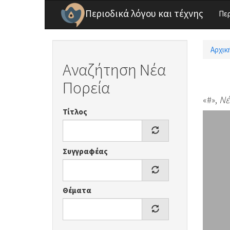
Παράκαμψη προς το κυρίως περιεχόμενο
Περιοδικά λόγου και τέχνης
Πε
Αρχικ
Είσ
Αναζήτηση Νέα
Πορεία
«#»,
Νέ
Τίτλος
Συγγραφέας
Θέματα