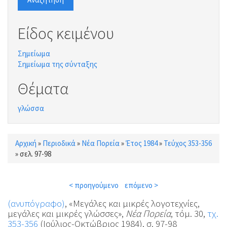
Είδος κειμένου
Σημείωμα
Σημείωμα της σύνταξης
Θέματα
γλώσσα
Αρχική
»
Περιοδικά
»
Νέα Πορεία
»
Έτος 1984
»
Τεύχος 353-356
Είστε εδώ
»
σελ. 97-98
< προηγούμενο
επόμενο >
(ανυπόγραφο)
, «Μεγάλες και μικρές λογοτεχνίες,
μεγάλες και μικρές γλώσσες»,
Νέα Πορεία
, τόμ. 30,
τχ.
353-356
(Ιούλιος-Οκτώβριος 1984), σ. 97-98