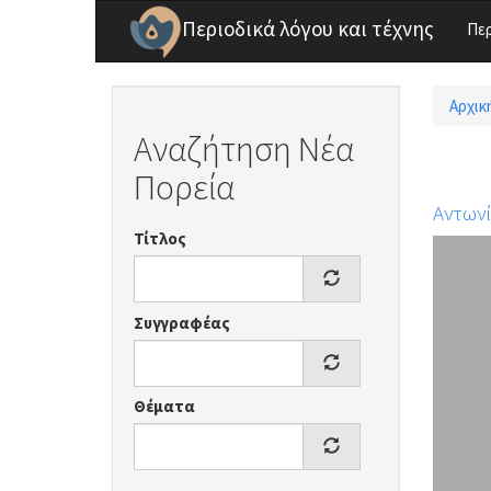
Παράκαμψη προς το κυρίως περιεχόμενο
Περιοδικά λόγου και τέχνης
Πε
Αρχικ
Είσ
Αναζήτηση Νέα
Πορεία
Αντων
Τίτλος
Συγγραφέας
Θέματα