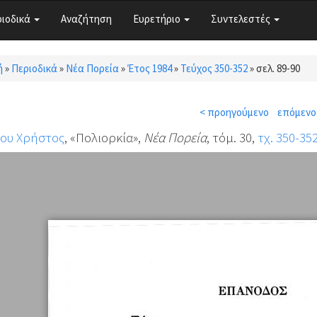
ριοδικά
Αναζήτηση
Ευρετήριο
Συντελεστές
ή
»
Περιοδικά
»
Νέα Πορεία
»
Έτος 1984
»
Τεύχος 350-352
»
σελ. 89-90
τε εδώ
< προηγούμενο
επόμενο
ίου Χρήστος
, «Πολιορκία»,
Νέα Πορεία
, τόμ. 30,
τχ. 350-35