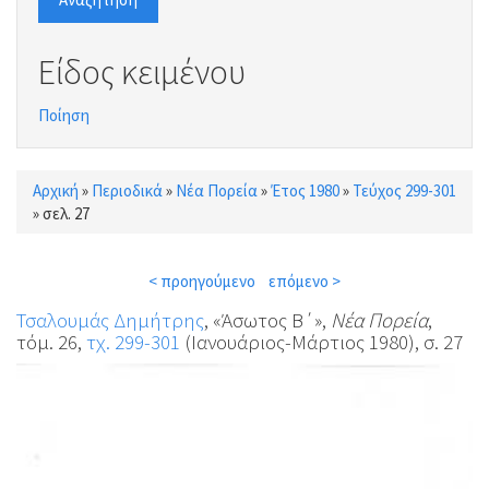
Είδος κειμένου
Ποίηση
Αρχική
»
Περιοδικά
»
Νέα Πορεία
»
Έτος 1980
»
Τεύχος 299-301
Είστε εδώ
»
σελ. 27
< προηγούμενο
επόμενο >
Τσαλουμάς Δημήτρης
, «Άσωτος Β΄»,
Νέα Πορεία
,
τόμ. 26,
τχ. 299-301
(Ιανουάριος-Μάρτιος 1980), σ. 27