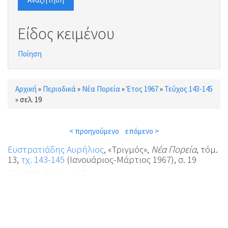
Είδος κειμένου
Ποίηση
Αρχική
»
Περιοδικά
»
Νέα Πορεία
»
Έτος 1967
»
Τεύχος 143-145
Είστε εδώ
»
σελ. 19
< προηγούμενο
επόμενο >
Ευστρατιάδης Αυρήλιος
, «Τριγμός»,
Νέα Πορεία
, τόμ.
13,
τχ. 143-145
(Ιανουάριος-Μάρτιος 1967), σ. 19