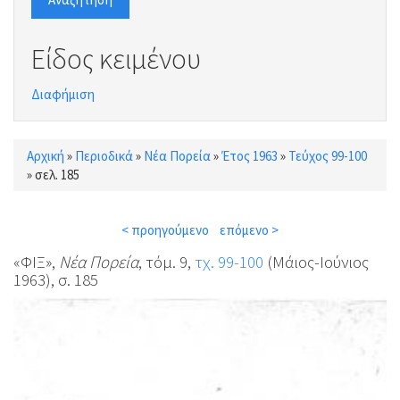
Είδος κειμένου
Διαφήμιση
Αρχική
»
Περιοδικά
»
Νέα Πορεία
»
Έτος 1963
»
Τεύχος 99-100
Είστε εδώ
»
σελ. 185
< προηγούμενο
επόμενο >
«ΦΙΞ»,
Νέα Πορεία
, τόμ. 9,
τχ. 99-100
(Μάιος-Ιούνιος
1963), σ. 185