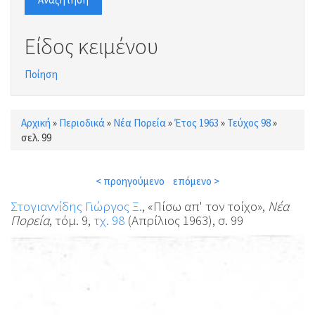
Είδος κειμένου
Ποίηση
Αρχική
»
Περιοδικά
»
Νέα Πορεία
»
Έτος 1963
»
Τεύχος 98
»
Είστε εδώ
σελ. 99
< προηγούμενο
επόμενο >
Στογιαννίδης Γιώργος Ξ.
, «Πίσω απ' τον τοίχο»,
Νέα
Πορεία
, τόμ. 9,
τχ. 98
(Απρίλιος 1963), σ. 99