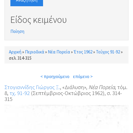
Είδος κειμένου
Ποίηση
Αρχική
»
Περιοδικά
»
Νέα Πορεία
»
Έτος 1962
»
Τεύχος 91-92
»
Είστε εδώ
σελ. 314-315
< προηγούμενο
επόμενο >
Στογιαννίδης Γιώργος Ξ.
, «Διάλυση»,
Νέα Πορεία
, τόμ.
8,
τχ. 91-92
(Σεπτέμβριος-Οκτώβριος 1962), σ. 314-
315