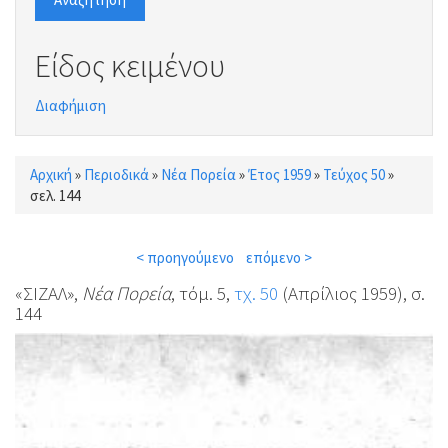
Είδος κειμένου
Διαφήμιση
Αρχική
»
Περιοδικά
»
Νέα Πορεία
»
Έτος 1959
»
Τεύχος 50
»
Είστε εδώ
σελ. 144
< προηγούμενο
επόμενο >
«ΣΙΖΑΛ»,
Νέα Πορεία
, τόμ. 5,
τχ. 50
(Απρίλιος 1959), σ.
144