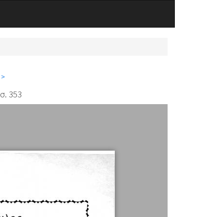
 >
σ. 353