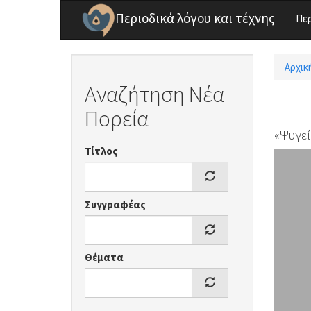
Παράκαμψη προς το κυρίως περιεχόμενο
Περιοδικά λόγου και τέχνης
Πε
Αρχικ
Είσ
Αναζήτηση Νέα
Πορεία
«Ψυγεί
Τίτλος
Συγγραφέας
Θέματα