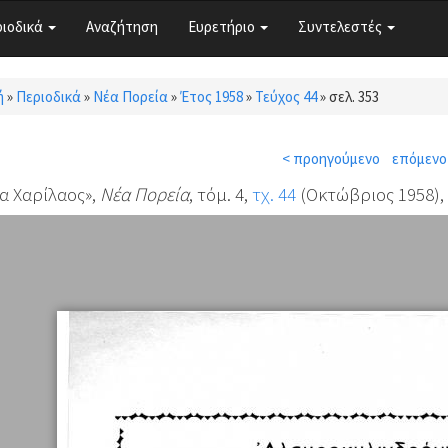
ριοδικά
Αναζήτηση
Ευρετήριο
Συντελεστές
ή
»
Περιοδικά
»
Νέα Πορεία
»
Έτος 1958
»
Τεύχος 44
»
σελ. 353
τε εδώ
< προηγούμενο
επόμενο
α Χαρίλαος»,
Νέα Πορεία
, τόμ. 4,
τχ. 44
(Οκτώβριος 1958), 