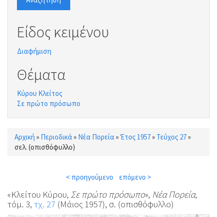
Είδος κειμένου
Διαφήμιση
Θέματα
Κύρου Κλείτος
Σε πρώτο πρόσωπο
Αρχική
»
Περιοδικά
»
Νέα Πορεία
»
Έτος 1957
»
Τεύχος 27
»
Είστε εδώ
σελ. (οπισθόφυλλο)
< προηγούμενο
επόμενο >
«Κλείτου Κύρου,
Σε πρώτο πρόσωπο
»,
Νέα Πορεία
,
τόμ. 3,
τχ. 27
(Μάιος 1957), σ. (οπισθόφυλλο)