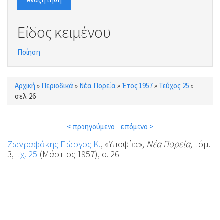
Είδος κειμένου
Ποίηση
Αρχική
»
Περιοδικά
»
Νέα Πορεία
»
Έτος 1957
»
Τεύχος 25
»
Είστε εδώ
σελ. 26
< προηγούμενο
επόμενο >
Ζωγραφάκης Γιώργος Κ.
, «Υποψίες»,
Νέα Πορεία
, τόμ.
3,
τχ. 25
(Μάρτιος 1957), σ. 26