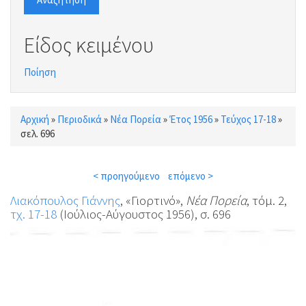
Είδος κειμένου
Ποίηση
Αρχική
»
Περιοδικά
»
Νέα Πορεία
»
Έτος 1956
»
Τεύχος 17-18
»
Είστε εδώ
σελ. 696
< προηγούμενο
επόμενο >
Λιακόπουλος Γιάννης
, «Γιορτινό»,
Νέα Πορεία
, τόμ. 2,
τχ. 17-18
(Ιούλιος-Αύγουστος 1956), σ. 696