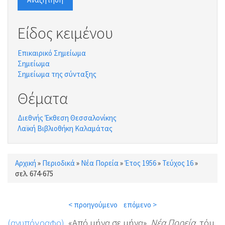
Είδος κειμένου
Επικαιρικό Σημείωμα
Σημείωμα
Σημείωμα της σύνταξης
Θέματα
Διεθνής Έκθεση Θεσσαλονίκης
Λαϊκή Βιβλιοθήκη Καλαμάτας
Αρχική
»
Περιοδικά
»
Νέα Πορεία
»
Έτος 1956
»
Τεύχος 16
»
Είστε εδώ
σελ. 674-675
< προηγούμενο
επόμενο >
(ανυπόγραφο)
, «Από μήνα σε μήνα»,
Νέα Πορεία
, τόμ.