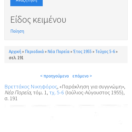
Είδος κειμένου
Ποίηση
Αρχική
»
Περιοδικά
»
Νέα Πορεία
»
Έτος 1955
»
Τεύχος 5-6
»
Είστε εδώ
σελ. 191
< προηγούμενο
επόμενο >
Βρεττάκος Νικηφόρος
, «Παράκληση για συγγνώμη»,
Νέα Πορεία
, τόμ. 1,
τχ. 5-6
(Ιούλιος-Αύγουστος 1955),
σ. 191