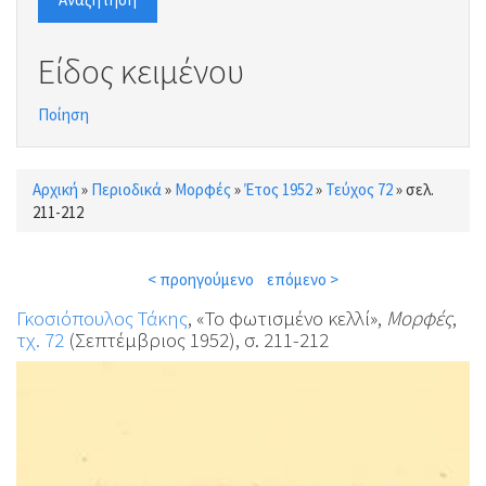
Είδος κειμένου
Ποίηση
Αρχική
»
Περιοδικά
»
Μορφές
»
Έτος 1952
»
Τεύχος 72
»
σελ.
Είστε εδώ
211-212
< προηγούμενο
επόμενο >
Γκοσιόπουλος Τάκης
, «Το φωτισμένο κελλί»,
Μορφές
,
τχ. 72
(Σεπτέμβριος 1952), σ. 211-212