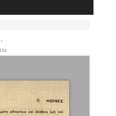
 >
 104