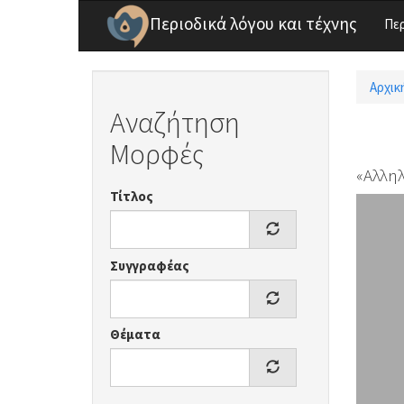
Παράκαμψη προς το κυρίως περιεχόμενο
Περιοδικά λόγου και τέχνης
Πε
Αρχικ
Είσ
Αναζήτηση
Μορφές
«Αλλη
Τίτλος
Συγγραφέας
Θέματα