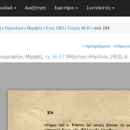
ριοδικά
Αναζήτηση
Ευρετήριο
Συντελεστές
ή
»
Περιοδικά
»
Μορφές
»
Έτος 1952
»
Τεύχος 66-67
»
σελ. 104
τε εδώ
< προηγούμενο
επόμενο
λογραφία»,
Μορφές
,
τχ. 66-67
(Μάρτιος-Απρίλιος 1952), σ.