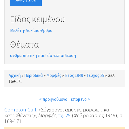
Είδος κειμένου
Μελέτη-Δοκίμιο-Άρθρο
Θέματα
ανθρωπιστική παιδεία-εκπαίδευση
Αρχική
»
Περιοδικά
»
Μορφές
»
Έτος 1949
»
Τεύχος 29
»
σελ.
Είστε εδώ
169-171
< προηγούμενο
επόμενο >
Compton Carl
, «Σύγχρονοι αμερικ. μορφωτικαί
κατευθύνσεις»,
Μορφές
,
τχ. 29
(Φεβρουάριος 1949), σ.
169-171