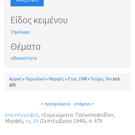
Είδος κειμένου
Σημείωμα
Θέματα
ελληνικότητα
Αρχική
»
Περιοδικά
»
Μορφές
»
Έτος 1948
»
Τεύχος 24
»
σελ.
Είστε εδώ
479
< προηγούμενο
επόμενο >
(ανυπόγραφο)
, «Σημειώματα. Προγονοφοβία»,
Μορφές
,
τχ. 24
(Σεπτέμβριος 1948), σ. 479