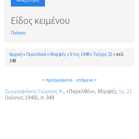
Είδος κειμένου
Ποίηση
Αρχική
»
Περιοδικά
»
Μορφές
»
Έτος 1948
»
Τεύχος 21
»
σελ.
Είστε εδώ
348
< προηγούμενο
επόμενο >
Ζωγραφάκης Γιώργος Κ.
, «Παρελθόν»,
Μορφές
,
τχ. 21
(Ιούνιος 1948), σ. 348