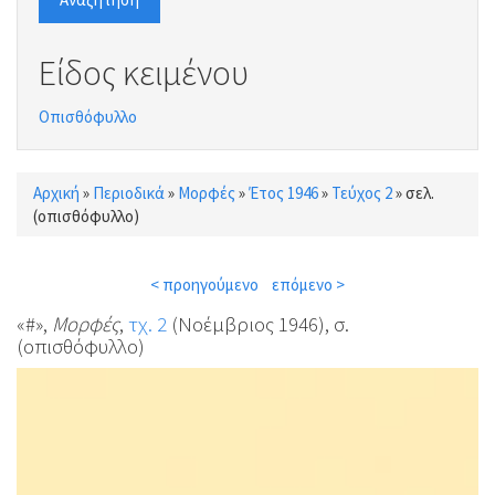
Είδος κειμένου
Οπισθόφυλλο
Αρχική
»
Περιοδικά
»
Μορφές
»
Έτος 1946
»
Τεύχος 2
»
σελ.
Είστε εδώ
(οπισθόφυλλο)
< προηγούμενο
επόμενο >
«#»,
Μορφές
,
τχ. 2
(Νοέμβριος 1946), σ.
(οπισθόφυλλο)