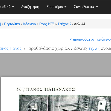
ριοδικά
Αναζήτηση
Ευρετήριο
Συντελεστές
ή
»
Περιοδικά
»
Κόσκινο
»
Έτος 1975
»
Τεύχος 2
»
σελ. 44
τε εδώ
< προηγούμενο
επόμενο
άκος Πάνος
, «Παραθαλάσσιο χωριό»,
Κόσκινο
,
τχ. 2
(Ιανουά