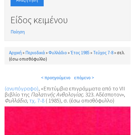
Είδος κειμένου
Ποίηση
Αρχική
»
Περιοδικά
»
Φυλλάδιο
»
Έτος 1985
»
Τεύχος 7-8
»
σελ.
Είστε εδώ
(έσω οπισθόφυλλο)
< προηγούμενο
επόμενο >
(ανυπόγραφο)
, «Επιτύμβια επιγράμματα από το VII
βιβλίο της
Παλατινής Ανθολογίας
. 323. Αδέσποτον»,
Φυλλάδιο
,
τχ. 7-8
( 1985), σ. (έσω οπισθόφυλλο)