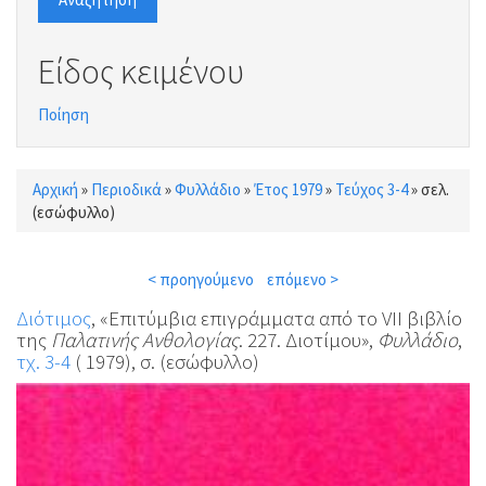
Είδος κειμένου
Ποίηση
Αρχική
»
Περιοδικά
»
Φυλλάδιο
»
Έτος 1979
»
Τεύχος 3-4
»
σελ.
Είστε εδώ
(εσώφυλλο)
< προηγούμενο
επόμενο >
Διότιμος
, «Επιτύμβια επιγράμματα από το VII βιβλίο
της
Παλατινής Ανθολογίας
. 227. Διοτίμου»,
Φυλλάδιο
,
τχ. 3-4
( 1979), σ. (εσώφυλλο)