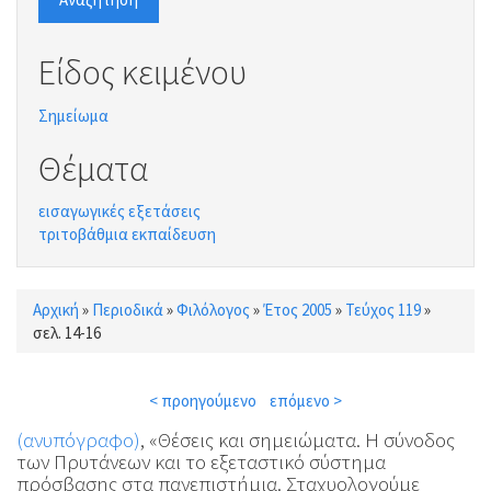
Είδος κειμένου
Σημείωμα
Θέματα
εισαγωγικές εξετάσεις
τριτοβάθμια εκπαίδευση
Αρχική
»
Περιοδικά
»
Φιλόλογος
»
Έτος 2005
»
Τεύχος 119
»
Είστε εδώ
σελ. 14-16
< προηγούμενο
επόμενο >
(ανυπόγραφο)
, «Θέσεις και σημειώματα. Η σύνοδος
των Πρυτάνεων και το εξεταστικό σύστημα
πρόσβασης στα πανεπιστήμια. Σταχυολογούμε