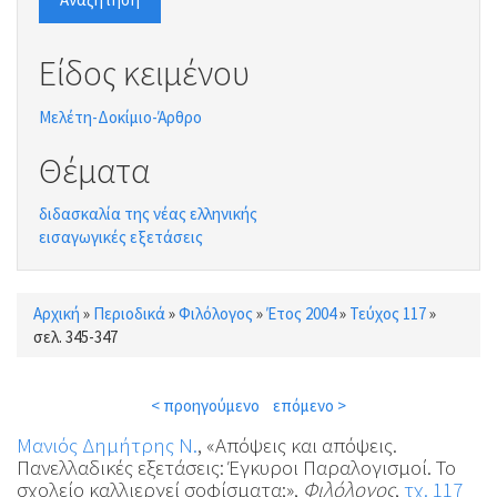
Είδος κειμένου
Μελέτη-Δοκίμιο-Άρθρο
Θέματα
διδασκαλία της νέας ελληνικής
εισαγωγικές εξετάσεις
Αρχική
»
Περιοδικά
»
Φιλόλογος
»
Έτος 2004
»
Τεύχος 117
»
Είστε εδώ
σελ. 345-347
< προηγούμενο
επόμενο >
Μανιός Δημήτρης Ν.
, «Απόψεις και απόψεις.
Πανελλαδικές εξετάσεις: Έγκυροι Παραλογισμοί. Το
σχολείο καλλιεργεί σοφίσματα;»,
Φιλόλογος
,
τχ. 117