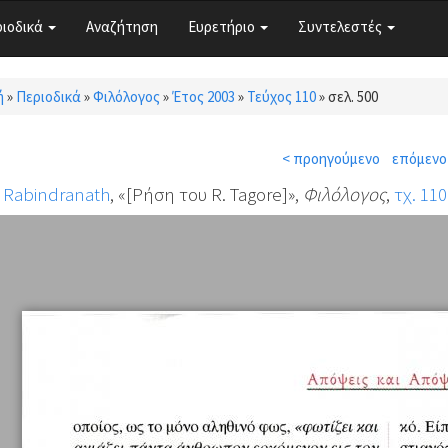
ριοδικά
Αναζήτηση
Ευρετήριο
Συντελεστές
ή
»
Περιοδικά
»
Φιλόλογος
»
Έτος 2003
»
Τεύχος 110
»
σελ. 500
τε εδώ
< προηγούμενο
επόμενο
 Rabindranath
, «[Ρήση του R. Tagore]»,
Φιλόλογος
,
τχ. 110