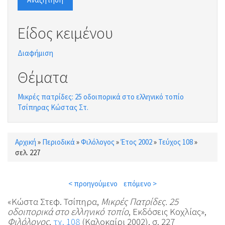
Είδος κειμένου
Διαφήμιση
Θέματα
Μικρές πατρίδες: 25 οδοιπορικά στο ελληνικό τοπίο
Τσίπηρας Κώστας Στ.
Αρχική
»
Περιοδικά
»
Φιλόλογος
»
Έτος 2002
»
Τεύχος 108
»
Είστε εδώ
σελ. 227
< προηγούμενο
επόμενο >
«Κώστα Στεφ. Τσίπηρα,
Μικρές Πατρίδες. 25
οδοιπορικά στο ελληνικό τοπίο
, Εκδόσεις Κοχλίας»,
Φιλόλογος
,
τχ. 108
(Καλοκαίρι 2002), σ. 227