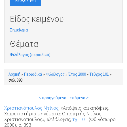
Είδος κειμένου
Σημείωμα
Θέματα
Φιλόλογος (περιοδικό)
Αρχική
»
Περιοδικά
»
Φιλόλογος
»
Έτος 2000
»
Τεύχος 101
»
Είστε εδώ
σελ. 393
< προηγούμενο
επόμενο >
Χριστιανόπουλος Ντίνος
, «Απόψεις και απόψεις.
Χαιρετιστήρια μηνύματα: Ο ποιητής Ντίνος
Χριστιανόπουλος»,
Φιλόλογος
,
τχ. 101
(Φθινόπωρο
2000), σ. 393