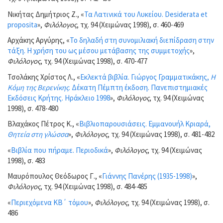
Νικήτας Δημήτριος Ζ., «
Τα Λατινικά του Λυκείου. Desiderata et
proposita
»,
Φιλόλογος
, τχ. 94 (Χειμώνας 1998), σ. 460-469
Αρχάκης Αργύρης, «
Το δηλαδή στη συνομιλιακή διεπίδραση στην
τάξη. Η χρήση του ως μέσου μετάβασης της συμμετοχής
»,
Φιλόλογος
, τχ. 94 (Χειμώνας 1998), σ. 470-477
Τσολάκης Χρίστος Λ., «
Εκλεκτά βιβλία. Γιώργος Γραμματικάκης,
Η
Κόμη της Βερενίκης
. Δέκατη Πέμπτη έκδοση. Πανεπιστημιακές
Εκδόσεις Κρήτης. Ηράκλειο 1998
»,
Φιλόλογος
, τχ. 94 (Χειμώνας
1998), σ. 478-480
Βλαχάκος Πέτρος Κ., «
Βιβλιοπαρουσιάσεις. Εμμανουήλ Κριαρά,
Θητεία στη γλώσσα
»,
Φιλόλογος
, τχ. 94 (Χειμώνας 1998), σ. 481-482
«
Βιβλία που πήραμε. Περιοδικά
»,
Φιλόλογος
, τχ. 94 (Χειμώνας
1998), σ. 483
Μαυρόπουλος Θεόδωρος Γ., «
Γιάννης Πανέρης (1935-1998)
»,
Φιλόλογος
, τχ. 94 (Χειμώνας 1998), σ. 484-485
«
Περιεχόμενα ΚΒ΄ τόμου
»,
Φιλόλογος
, τχ. 94 (Χειμώνας 1998), σ.
486