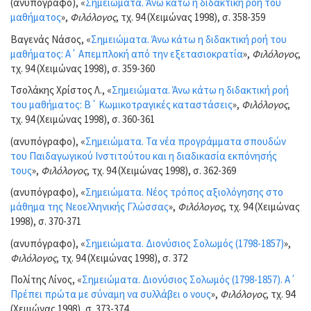
(ανυπόγραφο), «
Σημειώματα. Άνω κάτω η διδακτική ροή του
μαθήματος
»,
Φιλόλογος
, τχ. 94 (Χειμώνας 1998), σ. 358-359
Βαγενάς Νάσος, «
Σημειώματα. Άνω κάτω η διδακτική ροή του
μαθήματος: Α΄ Απεμπλοκή από την εξετασιοκρατία
»,
Φιλόλογος
,
τχ. 94 (Χειμώνας 1998), σ. 359-360
Τσολάκης Χρίστος Λ., «
Σημειώματα. Άνω κάτω η διδακτική ροή
του μαθήματος: Β΄ Κωμικοτραγικές καταστάσεις
»,
Φιλόλογος
,
τχ. 94 (Χειμώνας 1998), σ. 360-361
(ανυπόγραφο), «
Σημειώματα. Τα νέα προγράμματα σπουδών
του Παιδαγωγικού Ινστιτούτου και η διαδικασία εκπόνησής
τους
»,
Φιλόλογος
, τχ. 94 (Χειμώνας 1998), σ. 362-369
(ανυπόγραφο), «
Σημειώματα. Νέος τρόπος αξιολόγησης στο
μάθημα της Νεοελληνικής Γλώσσας
»,
Φιλόλογος
, τχ. 94 (Χειμώνας
1998), σ. 370-371
(ανυπόγραφο), «
Σημειώματα. Διονύσιος Σολωμός (1798-1857)
»,
Φιλόλογος
, τχ. 94 (Χειμώνας 1998), σ. 372
Πολίτης Λίνος, «
Σημειώματα. Διονύσιος Σολωμός (1798-1857). Α΄
Πρέπει πρώτα με σύναμη να συλλάβει ο νους
»,
Φιλόλογος
, τχ. 94
(Χειμώνας 1998), σ. 373-374