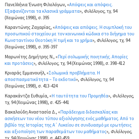
Πανελλήνια Ένωση Φιλολόγων, «
Απόψεις και απόψεις.
Εξαφανίζονται τα κλασικά γράμματα
»,
Φιλόλογος
, τχ. 94
(Χειμώνας 1998), σ. 395
Καραντώνης Ζαχαρίας, «
Απόψεις και απόψεις. Η συμπλοκή του
προσωπικού στοιχείου με τον κοινωνικό κώδικα στο διήγημα του
Κωνσταντίνου Θεοτόκη Η τιμή και το χρήμα
»,
Φιλόλογος
, τχ. 94
(Χειμώνας 1998), σ. 395-397
Μαρωνίτης Δημήτρης Ν., «
Περί σολωμικής ποιητικής. Απορίες
και προτάσεις
»,
Φιλόλογος
, τχ. 94 (Χειμώνας 1998), σ. 398-412
Κριαράς Εμμανουήλ, «
Σολωμικά προβλήματα. Η
αποσπασματικότητα – Το εκδοτικό
»,
Φιλόλογος
, τχ. 94
(Χειμώνας 1998), σ. 413-424
Καρακάντζα Ευθυμία, «
Η ταυτότητα του Προμηθέα
»,
Φιλόλογος
,
τχ. 94 (Χειμώνας 1998), σ. 425-441
Βακαλούδη Αναστασία Δ., «
Παράδειγμα διδασκαλίας και
ασκήσεων του νέου τύπου αξιολόγησης ενός μαθήματος. Από το
βιβλίο της Ιστορίας της Α΄ Λυκείου σε συνδυασμό με ερωτήσεις
και αξιοποίηση των παραθεμάτων του μαθήματος
»,
Φιλόλογος
,
τχ. 94 (Χειμώνας 1998), σ. 442-459