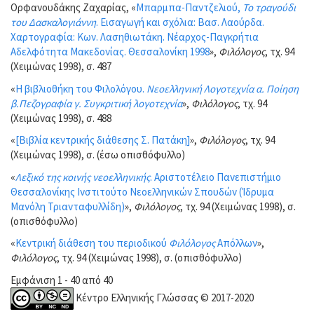
Ορφανουδάκης Ζαχαρίας, «
Μπαρμπα-Παντζελιού,
Το τραγούδι
του Δασκαλογιάννη
. Εισαγωγή και σχόλια: Βασ. Λαούρδα.
Χαρτογραφία: Κων. Λασηθιωτάκη. Νέαρχος-Παγκρήτια
Αδελφότητα Μακεδονίας. Θεσσαλονίκη 1998
»,
Φιλόλογος
, τχ. 94
(Χειμώνας 1998), σ. 487
«
Η βιβλιοθήκη του Φιλολόγου.
Νεοελληνική Λογοτεχνία α. Ποίηση
β.Πεζογραφία γ. Συγκριτική λογοτεχνία
»,
Φιλόλογος
, τχ. 94
(Χειμώνας 1998), σ. 488
«
[Βιβλία κεντρικής διάθεσης Σ. Πατάκη]
»,
Φιλόλογος
, τχ. 94
(Χειμώνας 1998), σ. (έσω οπισθόφυλλο)
«
Λεξικό της κοινής νεοελληνικής
. Αριστοτέλειο Πανεπιστήμιο
Θεσσαλονίκης Ινστιτούτο Νεοελληνικών Σπουδών (Ίδρυμα
Μανόλη Τριανταφυλλίδη)
»,
Φιλόλογος
, τχ. 94 (Χειμώνας 1998), σ.
(οπισθόφυλλο)
«
Κεντρική διάθεση του περιοδικού
Φιλόλογος
Απόλλων
»,
Φιλόλογος
, τχ. 94 (Χειμώνας 1998), σ. (οπισθόφυλλο)
Εμφάνιση 1 - 40 από 40
Κέντρο Ελληνικής Γλώσσας © 2017-2020