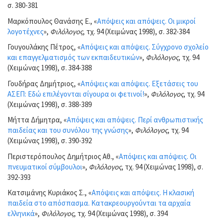
σ. 380-381
Μαρκόπουλος Θανάσης Ε., «
Απόψεις και απόψεις. Οι μικροί
λογοτέχνες
»,
Φιλόλογος
, τχ. 94 (Χειμώνας 1998), σ. 382-384
Γουγουλάκης Πέτρος, «
Απόψεις και απόψεις. Σύγχρονο σχολείο
και επαγγελματισμός των εκπαιδευτικών
»,
Φιλόλογος
, τχ. 94
(Χειμώνας 1998), σ. 384-388
Γουδήρας Δημήτριος, «
Απόψεις και απόψεις. Εξετάσεις του
ΑΣΕΠ: Εδώ επιλέγονται σίγουρα οι φετινοί!
»,
Φιλόλογος
, τχ. 94
(Χειμώνας 1998), σ. 388-389
Μήττα Δήμητρα, «
Απόψεις και απόψεις. Περί ανθρωπιστικής
παιδείας και του συνόλου της γνώσης
»,
Φιλόλογος
, τχ. 94
(Χειμώνας 1998), σ. 390-392
Περιστερόπουλος Δημήτριος Αθ., «
Απόψεις και απόψεις. Οι
πνευματικοί σύμβουλοι
»,
Φιλόλογος
, τχ. 94 (Χειμώνας 1998), σ.
392-393
Κατσιμάνης Κυριάκος Σ., «
Απόψεις και απόψεις. Η κλασική
παιδεία στο απόσπασμα. Κατακρεουργούνται τα αρχαία
ελληνικά
»,
Φιλόλογος
, τχ. 94 (Χειμώνας 1998), σ. 394