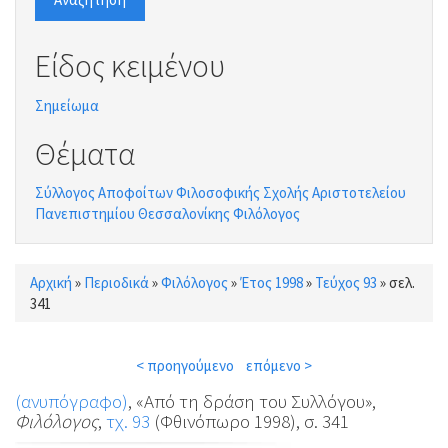
Είδος κειμένου
Σημείωμα
Θέματα
Σύλλογος Αποφοίτων Φιλοσοφικής Σχολής Αριστοτελείου
Πανεπιστημίου Θεσσαλονίκης Φιλόλογος
Αρχική
»
Περιοδικά
»
Φιλόλογος
»
Έτος 1998
»
Τεύχος 93
»
σελ.
Είστε εδώ
341
< προηγούμενο
επόμενο >
(ανυπόγραφο)
, «Από τη δράση του Συλλόγου»,
Φιλόλογος
,
τχ. 93
(Φθινόπωρο 1998), σ. 341