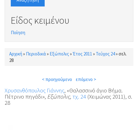
Είδος κειμένου
Ποίηση
Αρχική
»
Περιοδικά
»
Εξώπολις
»
Έτος 2011
»
Τεύχος 24
»
σελ.
Είστε εδώ
28
< προηγούμενο
επόμενο >
Χρυσανθόπουλος Γιάννης
, «Θαλασσινό άγιο Βήμα.
Πέτρινο πηγάδι»,
Εξώπολις
,
τχ. 24
(Χειμώνας 2011), σ.
28