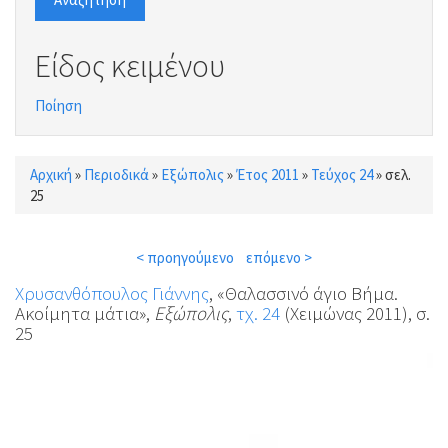
Είδος κειμένου
Ποίηση
Αρχική
»
Περιοδικά
»
Εξώπολις
»
Έτος 2011
»
Τεύχος 24
»
σελ.
Είστε εδώ
25
< προηγούμενο
επόμενο >
Χρυσανθόπουλος Γιάννης
, «Θαλασσινό άγιο Βήμα.
Ακοίμητα μάτια»,
Εξώπολις
,
τχ. 24
(Χειμώνας 2011), σ.
25