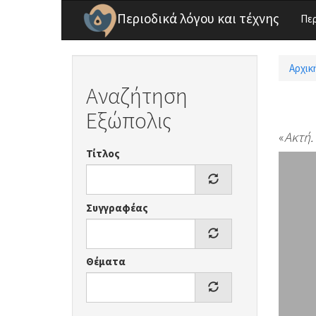
Παράκαμψη προς το κυρίως περιεχόμενο
Περιοδικά λόγου και τέχνης
Πε
Αρχικ
Είσ
Αναζήτηση
Εξώπολις
«
Ακτή.
Τίτλος
Συγγραφέας
Θέματα