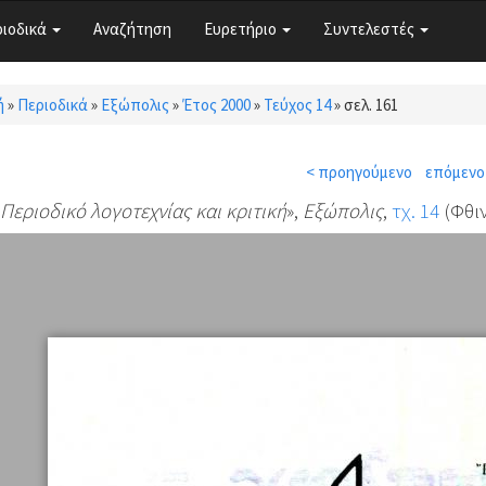
ριοδικά
Αναζήτηση
Ευρετήριο
Συντελεστές
ή
»
Περιοδικά
»
Εξώπολις
»
Έτος 2000
»
Τεύχος 14
»
σελ. 161
τε εδώ
< προηγούμενο
επόμενο
 Περιοδικό λογοτεχνίας και κριτική
»,
Εξώπολις
,
τχ. 14
(Φθιν