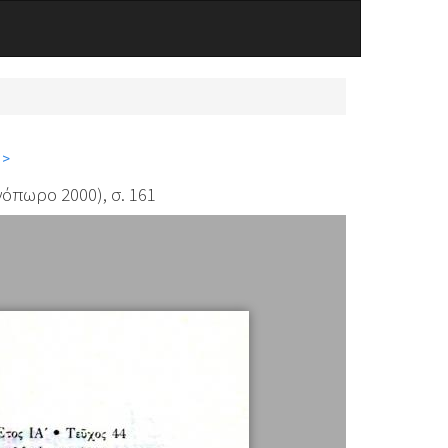
 >
όπωρο 2000), σ. 161