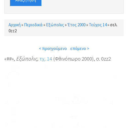
Αρχική
»
Περιοδικά
»
Εξώπολις
»
Έτος 2000
»
Τεύχος 14
»
σελ.
Είστε εδώ
0zz2
< προηγούμενο
επόμενο >
«##»,
Εξώπολις
,
τχ. 14
(Φθινόπωρο 2000), σ. 0zz2