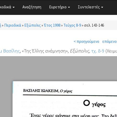
ριοδικά
Αναζήτηση
Ευρετήριο
Συντελεστές
ή
»
Περιοδικά
»
Εξώπολις
»
Έτος 1998
»
Τεύχος 8-9
»
σελ. 143-146
τε εδώ
< προηγούμενο
επόμενο
μ Βασίλης
, «Της Έλλης ανάμνηση»,
Εξώπολις
,
τχ. 8-9
(Χειμώ