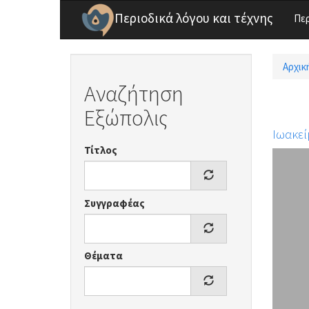
Παράκαμψη προς το κυρίως περιεχόμενο
Περιοδικά λόγου και τέχνης
Πε
Αρχικ
Είσ
Αναζήτηση
Εξώπολις
Ιωακεί
Τίτλος
Συγγραφέας
Θέματα