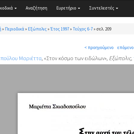
ριοδικά
Αναζήτηση
Ευρετήριο
Συντελεστές
ή
»
Περιοδικά
»
Εξώπολις
»
Έτος 1997
»
Τεύχος 6-7
»
σελ. 209
τε εδώ
< προηγούμενο
επόμενο
οπούλου Μαριέττα
, «Στον κόσμο των ειδώλων»,
Εξώπολις
,