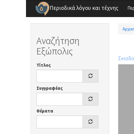
Παράκαμψη προς το κυρίως περιεχόμενο
Περιοδικά λόγου και τέχνης
Πε
Αρχικ
Είσ
Αναζήτηση
Εξώπολις
Σκιαδ
Τίτλος
Συγγραφέας
Θέματα