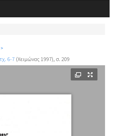
 >
τχ. 6-7
(Χειμώνας 1997), σ. 209