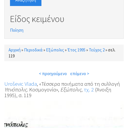
Είδος κειμένου
Ποίηση
Αρχική
»
Περιοδικά
»
Εξώπολις
»
Έτος 1995
»
Τεύχος 2
»
σελ.
Είστε εδώ
119
< προηγούμενο
επόμενο >
Uroševic Vlada
, «Τέσσερα ποιήματα από τη συλλογή
Υπνόπολις
. Κοσμογονία»,
Εξώπολις
,
τχ. 2
(Άνοιξη
1995), σ. 119