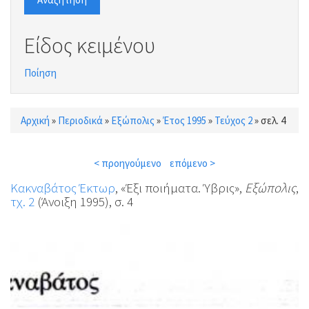
Είδος κειμένου
Ποίηση
Αρχική
»
Περιοδικά
»
Εξώπολις
»
Έτος 1995
»
Τεύχος 2
»
σελ. 4
Είστε εδώ
< προηγούμενο
επόμενο >
Κακναβάτος Έκτωρ
, «Έξι ποιήματα. Ύβρις»,
Εξώπολις
,
τχ. 2
(Άνοιξη 1995), σ. 4