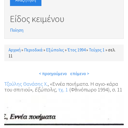
Είδος κειμένου
Ποίηση
Αρχική
»
Περιοδικά
»
Εξώπολις
»
Έτος 1994
»
Τεύχος 1
»
σελ.
Είστε εδώ
11
< προηγούμενο
επόμενο >
Τζούλης Θανάσης Χ.
, «Εννέα ποιήματα. Η αγιο-κάρα
του σπιτιού»,
Εξώπολις
,
τχ. 1
(Φθινόπωρο 1994), σ. 11