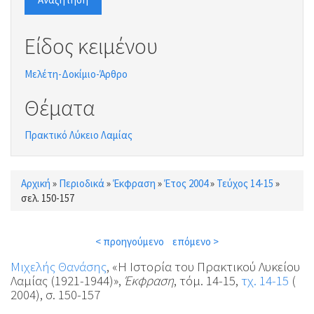
Είδος κειμένου
Μελέτη-Δοκίμιο-Άρθρο
Θέματα
Πρακτικό Λύκειο Λαμίας
Αρχική
»
Περιοδικά
»
Έκφραση
»
Έτος 2004
»
Τεύχος 14-15
»
Είστε εδώ
σελ. 150-157
< προηγούμενο
επόμενο >
Μιχελής Θανάσης
, «Η Ιστορία του Πρακτικού Λυκείου
Λαμίας (1921-1944)»,
Έκφραση
, τόμ. 14-15,
τχ. 14-15
(
2004), σ. 150-157