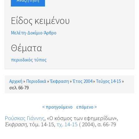
Είδος κειμένου
Μελέτη-Δοκίμιο-Άρθρο
Θέματα
περιοδικός τύπος
Αρχική
»
Περιοδικά
»
Έκφραση
»
Έτος 2004
»
Τεύχος 14-15
»
Είστε εδώ
σελ. 66-79
< προηγούμενο
επόμενο >
Ρούσκας Γιάννης
, «Ο κόσμος των εφημερίδων»,
Έκφραση
, τόμ. 14-15,
τχ. 14-15
( 2004), σ. 66-79