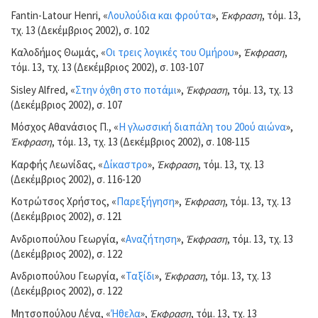
Fantin-Latour Henri, «
Λουλούδια και φρούτα
»,
Έκφραση
, τόμ. 13,
τχ. 13 (Δεκέμβριος 2002), σ. 102
Καλοδήμος Θωμάς, «
Οι τρεις λογικές του Ομήρου
»,
Έκφραση
,
τόμ. 13, τχ. 13 (Δεκέμβριος 2002), σ. 103-107
Sisley Alfred, «
Στην όχθη στο ποτάμι
»,
Έκφραση
, τόμ. 13, τχ. 13
(Δεκέμβριος 2002), σ. 107
Μόσχος Αθανάσιος Π., «
Η γλωσσική διαπάλη του 20ού αιώνα
»,
Έκφραση
, τόμ. 13, τχ. 13 (Δεκέμβριος 2002), σ. 108-115
Καρφής Λεωνίδας, «
Δίκαστρο
»,
Έκφραση
, τόμ. 13, τχ. 13
(Δεκέμβριος 2002), σ. 116-120
Κοτρώτσος Χρήστος, «
Παρεξήγηση
»,
Έκφραση
, τόμ. 13, τχ. 13
(Δεκέμβριος 2002), σ. 121
Ανδριοπούλου Γεωργία, «
Αναζήτηση
»,
Έκφραση
, τόμ. 13, τχ. 13
(Δεκέμβριος 2002), σ. 122
Ανδριοπούλου Γεωργία, «
Ταξίδι
»,
Έκφραση
, τόμ. 13, τχ. 13
(Δεκέμβριος 2002), σ. 122
Μητσοπούλου Λένα, «
Ήθελα
»,
Έκφραση
, τόμ. 13, τχ. 13