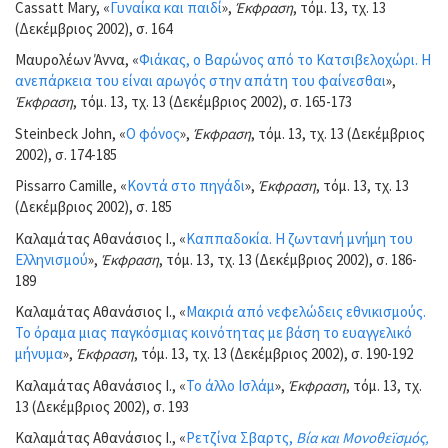
Cassatt Mary, «
Γυναίκα και παιδί
»,
Έκφραση
, τόμ. 13, τχ. 13
(Δεκέμβριος 2002), σ. 164
Μαυρολέων Άννα, «
Φιάκας, ο Βαρώνος από το Κατσιβελοχώρι. Η
ανεπάρκεια του είναι αρωγός στην απάτη του φαίνεσθαι
»,
Έκφραση
, τόμ. 13, τχ. 13 (Δεκέμβριος 2002), σ. 165-173
Steinbeck John, «
Ο φόνος
»,
Έκφραση
, τόμ. 13, τχ. 13 (Δεκέμβριος
2002), σ. 174-185
Pissarro Camille, «
Κοντά στο πηγάδι
»,
Έκφραση
, τόμ. 13, τχ. 13
(Δεκέμβριος 2002), σ. 185
Καλαμάτας Αθανάσιος Ι., «
Καππαδοκία. Η ζωντανή μνήμη του
Ελληνισμού
»,
Έκφραση
, τόμ. 13, τχ. 13 (Δεκέμβριος 2002), σ. 186-
189
Καλαμάτας Αθανάσιος Ι., «
Μακριά από νεφελώδεις εθνικισμούς.
Το όραμα μιας παγκόσμιας κοινότητας με βάση το ευαγγελικό
μήνυμα
»,
Έκφραση
, τόμ. 13, τχ. 13 (Δεκέμβριος 2002), σ. 190-192
Καλαμάτας Αθανάσιος Ι., «
Το άλλο Ισλάμ
»,
Έκφραση
, τόμ. 13, τχ.
13 (Δεκέμβριος 2002), σ. 193
Καλαμάτας Αθανάσιος Ι., «
Ρετζίνα Σβαρτς,
Βία και Μονοθεϊσμός,