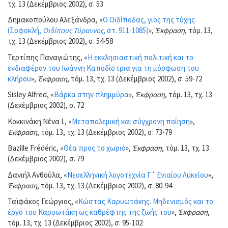
τχ. 13 (Δεκέμβριος 2002), σ. 53
Δημακοπούλου Αλεξάνδρα, «
Ο Οιδίποδας, γιoς της τύχης
(Σοφοκλή,
Οιδίπους Τύραννος
, στ. 911-1085)
»,
Έκφραση
, τόμ. 13,
τχ. 13 (Δεκέμβριος 2002), σ. 54-58
Τερτίπης Παναγιώτης, «
Η εκκλησιαστική πολιτική και το
ενδιαφέρον του Ιωάννη Καποδίστρια για τη μόρφωση του
κλήρου
»,
Έκφραση
, τόμ. 13, τχ. 13 (Δεκέμβριος 2002), σ. 59-72
Sisley Alfred, «
Βάρκα στην πλημμύρα
»,
Έκφραση
, τόμ. 13, τχ. 13
(Δεκέμβριος 2002), σ. 72
Κοκκινάκη Νένα Ι., «
Μεταπολεμική και σύγχρονη ποίηση
»,
Έκφραση
, τόμ. 13, τχ. 13 (Δεκέμβριος 2002), σ. 73-79
Bazille Frédéric, «
Θέα προς το χωριό
»,
Έκφραση
, τόμ. 13, τχ. 13
(Δεκέμβριος 2002), σ. 79
Δανιήλ Ανθούλα, «
Νεοελληνική λογοτεχνία Γ΄ Ενιαίου Λυκείου
»,
Έκφραση
, τόμ. 13, τχ. 13 (Δεκέμβριος 2002), σ. 80-94
Ταϊφάκος Γεώργιος, «
Κώστας Καρυωτάκης. Μηδενισμός και το
έργο του Καρυωτάκη ως καθρέφτης της ζωής του
»,
Έκφραση
,
τόμ. 13, τχ. 13 (Δεκέμβριος 2002), σ. 95-102