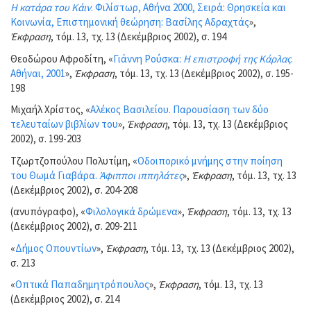
Η κατάρα του Κάιν
. Φιλίστωρ, Αθήνα 2000, Σειρά: Θρησκεία και
Κοινωνία, Επιστημονική θεώρηση: Βασίλης Αδραχτάς
»,
Έκφραση
, τόμ. 13, τχ. 13 (Δεκέμβριος 2002), σ. 194
Θεοδώρου Αφροδίτη, «
Γιάννη Ρούσκα:
Η επιστροφή της Κάρλας
.
Αθήναι, 2001
»,
Έκφραση
, τόμ. 13, τχ. 13 (Δεκέμβριος 2002), σ. 195-
198
Μιχαήλ Χρίστος, «
Αλέκος Βασιλείου. Παρουσίαση των δύο
τελευταίων βιβλίων του
»,
Έκφραση
, τόμ. 13, τχ. 13 (Δεκέμβριος
2002), σ. 199-203
Τζωρτζοπούλου Πολυτίμη, «
Οδοιπορικό μνήμης στην ποίηση
του Θωμά Γιαβάρα.
Άφιπποι ιππηλάτες
»,
Έκφραση
, τόμ. 13, τχ. 13
(Δεκέμβριος 2002), σ. 204-208
(ανυπόγραφο), «
Φιλολογικά δρώμενα
»,
Έκφραση
, τόμ. 13, τχ. 13
(Δεκέμβριος 2002), σ. 209-211
«
Δήμος Οπουντίων
»,
Έκφραση
, τόμ. 13, τχ. 13 (Δεκέμβριος 2002),
σ. 213
«
Οπτικά Παπαδημητρόπουλος
»,
Έκφραση
, τόμ. 13, τχ. 13
(Δεκέμβριος 2002), σ. 214