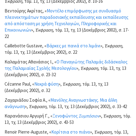
Έκφραση
, τόμ. 13, τχ. 13 (Δεκέμβριος 2002), σ. 10-16
Βεντούρης Ακρίτας, «
Μοντέλο επιμόρφωσης με συνδυασμό
πλεονεκτημάτων παραδοσιακής εκπαίδευσης και εκπαίδευσης
από απόσταση με χρήση Τεχνολογιών, Πληροφορικής και
Επικοινωνιών
»,
Έκφραση
, τόμ. 13, τχ. 13 (Δεκέμβριος 2002), σ. 17-
22
Caillebotte Gustave, «
Βάρκες με πανιά στο λιμάνι
»,
Έκφραση
,
τόμ. 13, τχ. 13 (Δεκέμβριος 2002), σ. 22
Καλαμάτας Αθανάσιος Ι., «
Ο Παναγιώτης Παλαμάς διδάσκαλος
της Παλαμιαίας Σχολής Μεσολογγίου
»,
Έκφραση
, τόμ. 13, τχ. 13
(Δεκέμβριος 2002), σ. 23-32
Cézanne Paul, «
Νεκρά φύση
»,
Έκφραση
, τόμ. 13, τχ. 13
(Δεκέμβριος 2002), σ. 32
Ζαχαριάδου Σοφία Α., «
Μανόλης Αναγνωστάκης. Μια άλλη
ανάγνωση
»,
Έκφραση
, τόμ. 13, τχ. 13 (Δεκέμβριος 2002), σ. 33-42
Καρανάσιου Αργυρή Γ., «
Ξενοφώντος
Συμπόσιον
»,
Έκφραση
, τόμ.
13, τχ. 13 (Δεκέμβριος 2002), σ. 43-53
Renoir Pierre-Auguste, «
Κορίτσια στο πιάνο
»,
Έκφραση
, τόμ. 13,