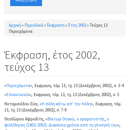
Αρχική
»
Περιοδικά
»
Έκφραση
»
Έτος 2002
»
Τεύχος 13
Είστε εδώ
Περιεχόμενα
Έκφραση, έτος 2002,
τεύχος 13
«
Περιεχόμενα
»,
Έκφραση
, τόμ. 13, τχ. 13 (Δεκέμβριος 2002), σ. 3-4
«
Επικοινωνία
»,
Έκφραση
, τόμ. 13, τχ. 13 (Δεκέμβριος 2002), σ. 5
Κοταμανίδου Εύα, «
Η πόλη κάτω απ' την πόλη
»,
Έκφραση
, τόμ.
13, τχ. 13 (Δεκέμβριος 2002), σ. 7-9
Θεοδώρου Αφροδίτη, «
Βίκτωρ Ουγκώ, ο οραματιστής, ο
φιλέλληνας (1802-2002). Διακόσια χρόνια από τη γέννησή του
»,