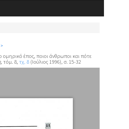
 >
ο ομηρικό έπος, ποιοι άνθρωποι και πότε
η
, τόμ. 8,
τχ. 8
(Ιούλιος 1996), σ. 15-32