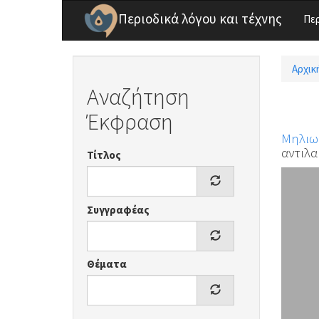
Παράκαμψη προς το κυρίως περιεχόμενο
Περιοδικά λόγου και τέχνης
Πε
Αρχικ
Είσ
Αναζήτηση
Έκφραση
Μηλιω
αντιλα
Τίτλος
Συγγραφέας
Θέματα