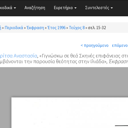
ριοδικά
Αναζήτηση
Ευρετήριο
Συντελεστές
ή
»
Περιοδικά
»
Έκφραση
»
Έτος 1996
»
Τεύχος 8
»
σελ. 15-32
τε εδώ
< προηγούμενο
επόμενο
ρίτσα Αναστασία
, «Γιγνώσκω σε θεά Σκηνές επιφάνειας στ
μβάνονται την παρουσία θεότητας στην Ιλιάδα»,
Έκφρασ