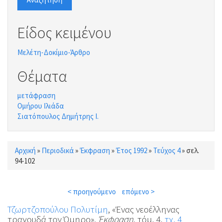
Είδος κειμένου
Μελέτη-Δοκίμιο-Άρθρο
Θέματα
μετάφραση
Ομήρου Ιλιάδα
Σιατόπουλος Δημήτρης Ι.
Αρχική
»
Περιοδικά
»
Έκφραση
»
Έτος 1992
»
Τεύχος 4
»
σελ.
Είστε εδώ
94-102
< προηγούμενο
επόμενο >
Τζωρτζοπούλου Πολυτίμη
, «Ένας νεοέλληνας
τραγουδά τον Όμηρο»,
Έκφραση
, τόμ. 4,
τχ. 4