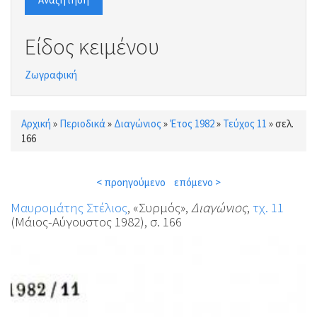
Είδος κειμένου
Ζωγραφική
Αρχική
»
Περιοδικά
»
Διαγώνιος
»
Έτος 1982
»
Τεύχος 11
»
σελ.
Είστε εδώ
166
< προηγούμενο
επόμενο >
Μαυρομάτης Στέλιος
, «Συρμός»,
Διαγώνιος
,
τχ. 11
(Μάιος-Αύγουστος 1982), σ. 166