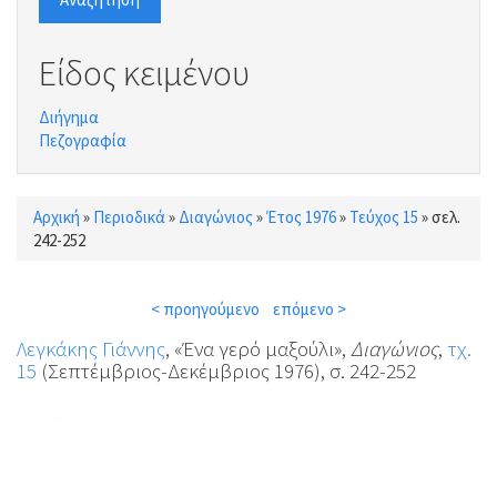
Είδος κειμένου
Διήγημα
Πεζογραφία
Αρχική
»
Περιοδικά
»
Διαγώνιος
»
Έτος 1976
»
Τεύχος 15
»
σελ.
Είστε εδώ
242-252
< προηγούμενο
επόμενο >
Λεγκάκης Γιάννης
, «Ένα γερό μαξούλι»,
Διαγώνιος
,
τχ.
15
(Σεπτέμβριος-Δεκέμβριος 1976), σ. 242-252